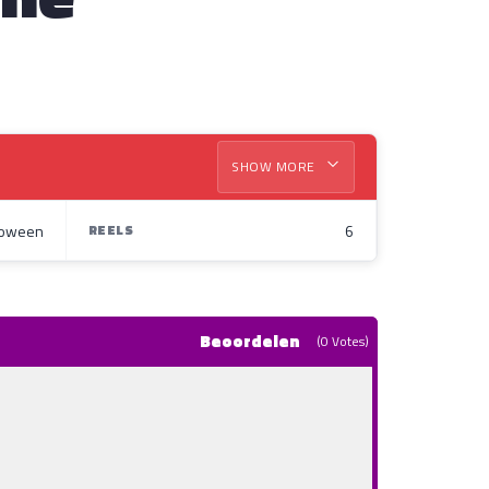
SHOW MORE
loween
6
REELS
Beoordelen
(
0
Votes)