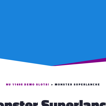
NU 11695 DEMO SLOTS!
>
MONSTER SUPERLANCHE
nster Superlan