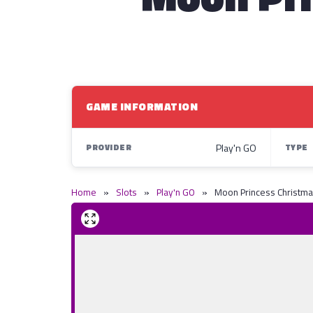
GAME INFORMATION
Play'n GO
PROVIDER
TYPE
Home
»
Slots
»
Play'n GO
»
Moon Princess Christm