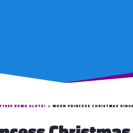
11695 DEMO SLOTS!
>
MOON PRINCESS CHRISTMAS KING
ncess Christma