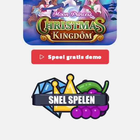
Speel gratis demo