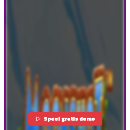
Speel gratis demo