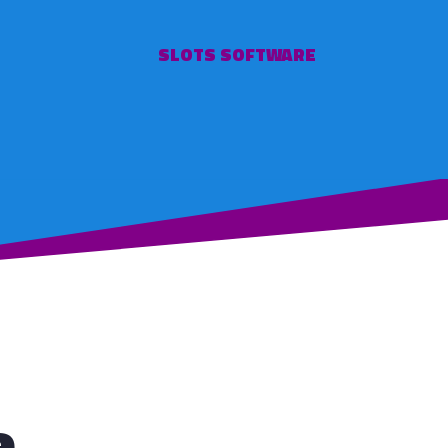
SLOTS SOFTWARE
e