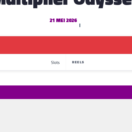
21 MEI 2026
Slots
REELS