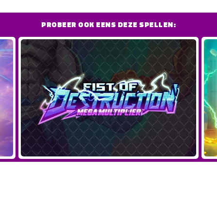
PROBEER OOK EENS DEZE SPELLEN: