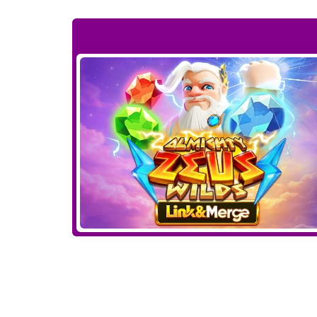
VORIGE