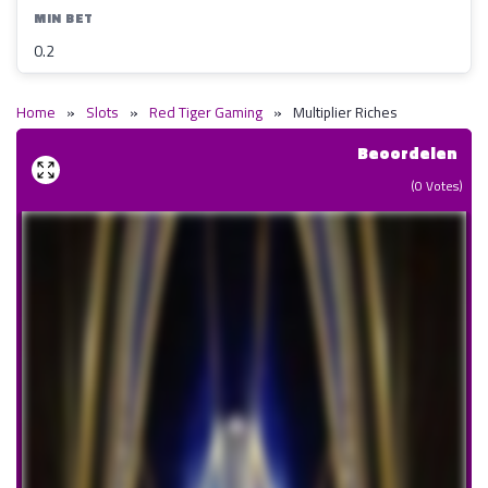
MIN BET
0.2
Home
»
Slots
»
Red Tiger Gaming
»
Multiplier Riches
Beoordelen
(
0
Votes)