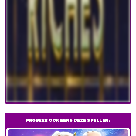
PROBEER OOK EENS DEZE SPELLEN: