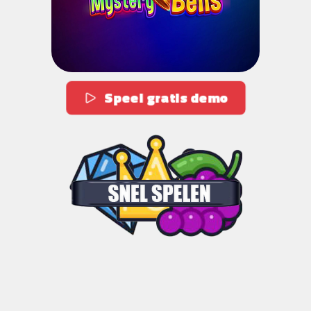
Speel gratis demo