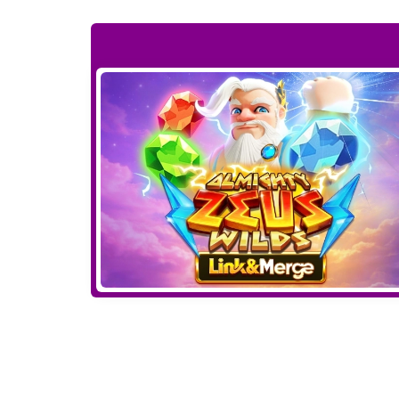
VORIGE