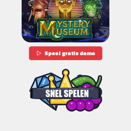
Speel gratis demo