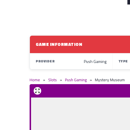
GAME INFORMATION
Push Gaming
PROVIDER
TYPE
Home
»
Slots
»
Push Gaming
»
Mystery Museum