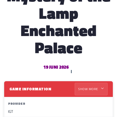
Lamp
Enchanted
Palace
19 JUNI 2026
GAME INFORMATION
SHOW MORE
PROVIDER
IGT