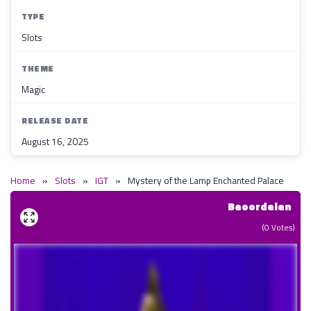
TYPE
Slots
THEME
Magic
RELEASE DATE
August 16, 2025
Home
»
Slots
»
IGT
»
Mystery of the Lamp Enchanted Palace
Beoordelen
(
0
Votes)