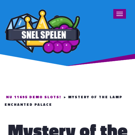
Toggle
navigat
NU 11695 DEMO SLOTS!
>
MYSTERY OF THE LAMP
ENCHANTED PALACE
Mystery of the