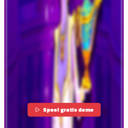
Speel gratis demo