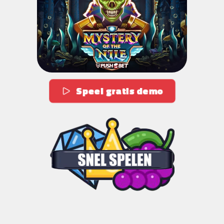
Speel gratis demo