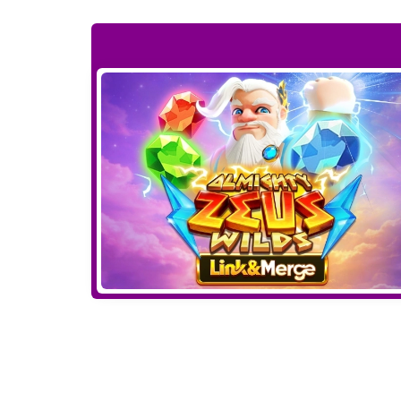
VORIGE