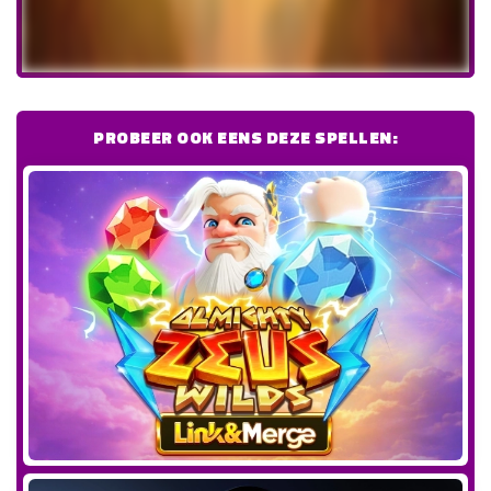
PROBEER OOK EENS DEZE SPELLEN: