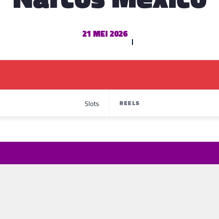
21 MEI 2026
Slots
REELS