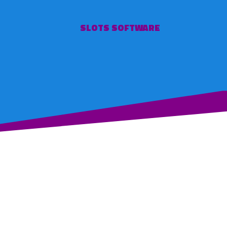
SLOTS SOFTWARE