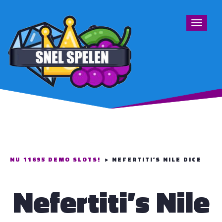
Toggle
navigat
NU 11695 DEMO SLOTS!
>
NEFERTITI’S NILE DICE
Nefertiti’s Nile