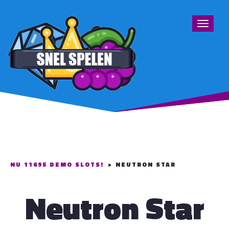
Toggle
navigat
NU 11695 DEMO SLOTS!
>
NEUTRON STAR
Neutron Star