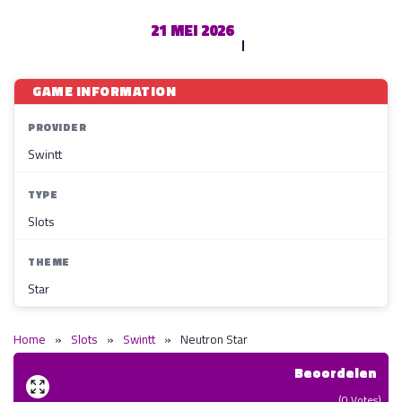
21 MEI 2026
GAME INFORMATION
PROVIDER
Swintt
TYPE
Slots
THEME
Star
Home
»
Slots
»
Swintt
»
Neutron Star
Beoordelen
(
0
Votes)