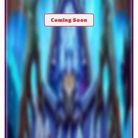
Coming Soon