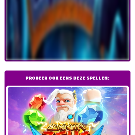
PROBEER OOK EENS DEZE SPELLEN: