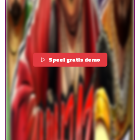
Speel gratis demo