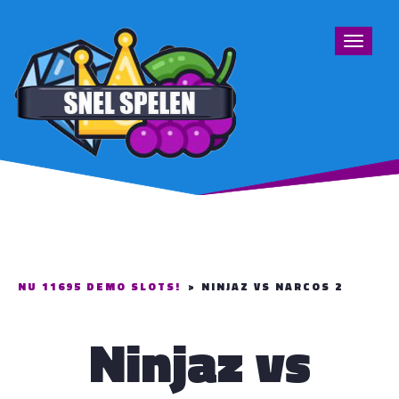
Toggle
navigat
NU 11695 DEMO SLOTS!
>
NINJAZ VS NARCOS 2
Ninjaz vs