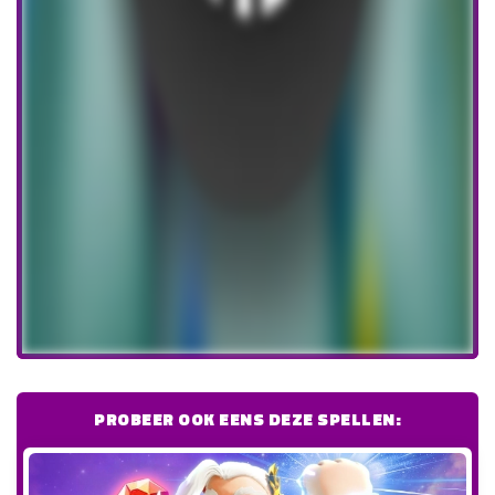
PROBEER OOK EENS DEZE SPELLEN: