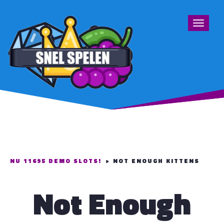
Toggle
navigat
NU 11695 DEMO SLOTS!
>
NOT ENOUGH KITTENS
Not Enough