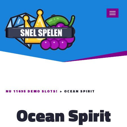
Toggle
navigat
NU 11695 DEMO SLOTS!
>
OCEAN SPIRIT
Ocean Spirit