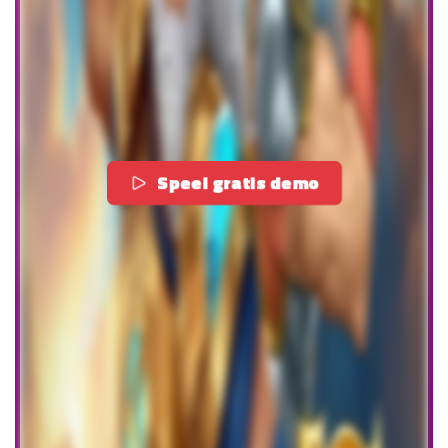
Speel gratis demo