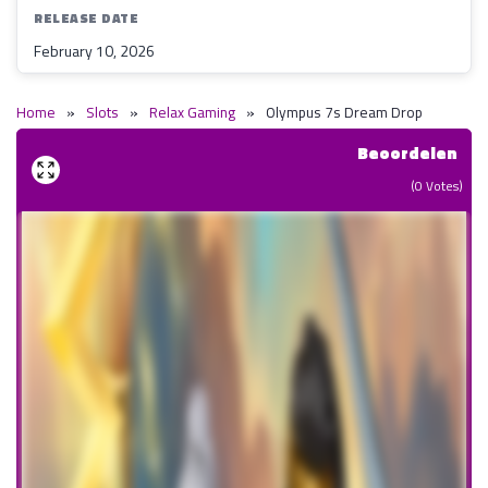
RELEASE DATE
February 10, 2026
Home
»
Slots
»
Relax Gaming
»
Olympus 7s Dream Drop
Beoordelen
(
0
Votes)