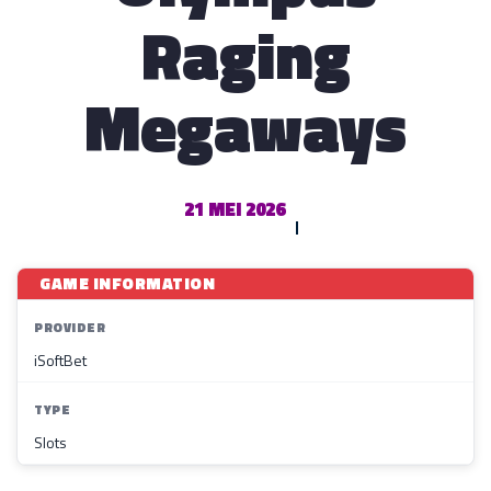
Raging
Megaways
21 MEI 2026
GAME INFORMATION
PROVIDER
iSoftBet
TYPE
Slots