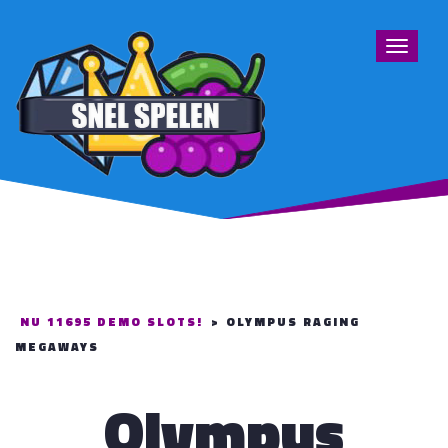
Toggle
navigat
NU 11695 DEMO SLOTS!
>
OLYMPUS RAGING
MEGAWAYS
Olympus