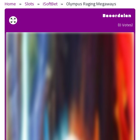
Home
»
Slots
»
iSoftBet
»
Olympus Raging Megaways
Beoordelen
(
0
Votes)