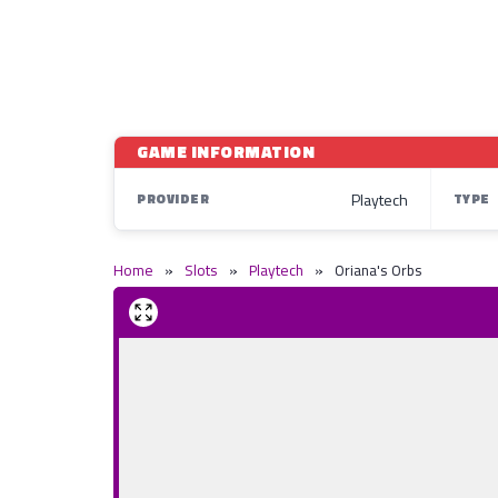
GAME INFORMATION
Playtech
PROVIDER
TYPE
Home
»
Slots
»
Playtech
»
Oriana's Orbs