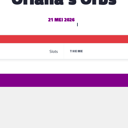
21 MEI 2026
Slots
THEME