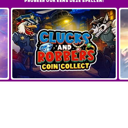
PROBEER OOK EENS DEZE SPELLEN:
O