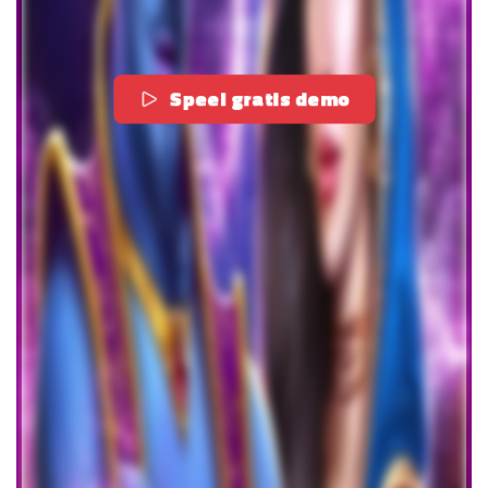
Speel gratis demo