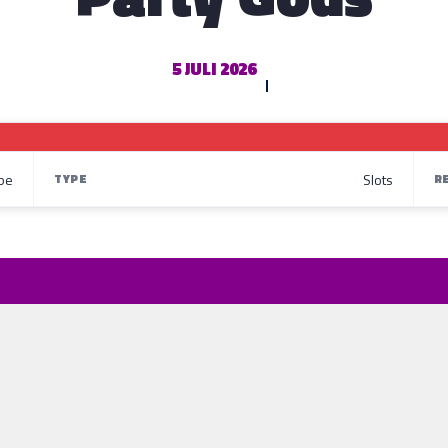
5 JULI 2026
be
Slots
TYPE
R