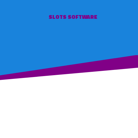
SLOTS SOFTWARE