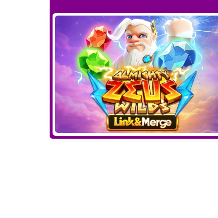
VORIGE
Silver Lux – Magic Sevens