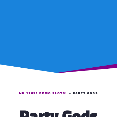
NU 11695 DEMO SLOTS!
>
PARTY GODS
Party Gods