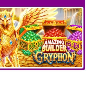
VOLGENDE
Nicky Le Cash