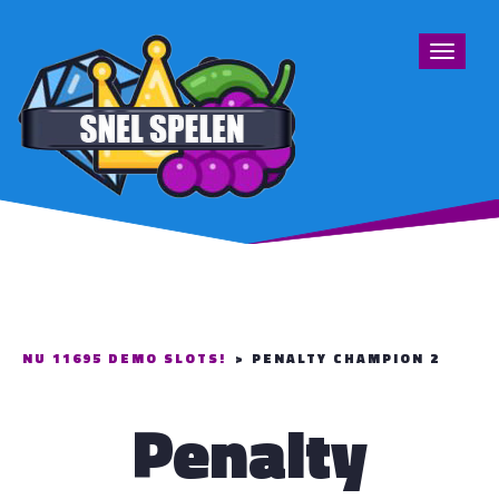
Toggle
navigat
NU 11695 DEMO SLOTS!
>
PENALTY CHAMPION 2
Penalty