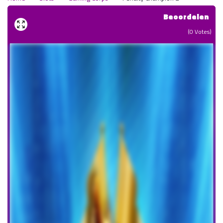
Beoordelen
(
0
Votes)