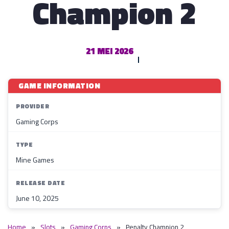
Champion 2
21 MEI 2026
GAME INFORMATION
PROVIDER
Gaming Corps
TYPE
Mine Games
RELEASE DATE
June 10, 2025
Home
»
Slots
»
Gaming Corps
»
Penalty Champion 2