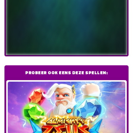
PROBEER OOK EENS DEZE SPELLEN: