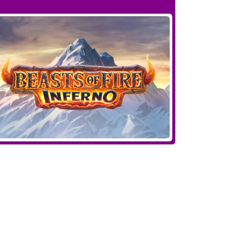
VOLGENDE
Jacks or Better