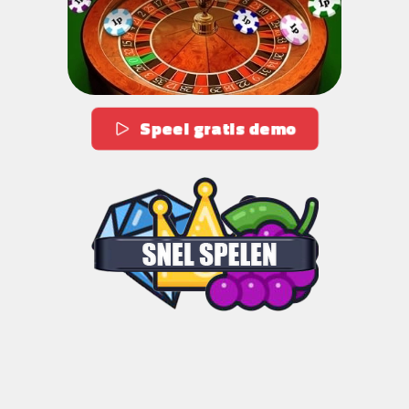
Speel gratis demo