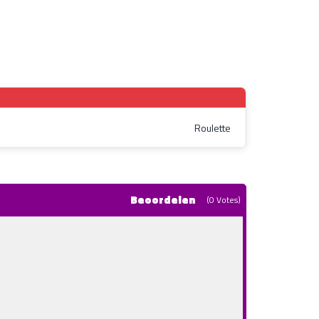
Roulette
Beoordelen
(
0
Votes)