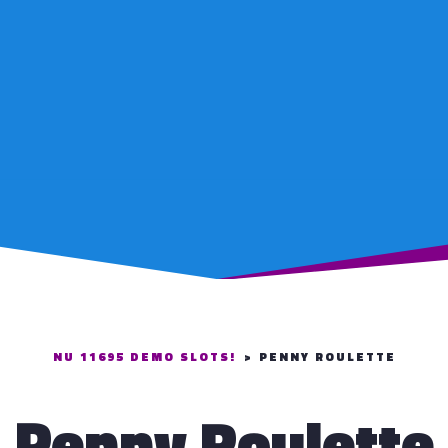
NU 11695 DEMO SLOTS!
>
PENNY ROULETTE
Penny Roulette