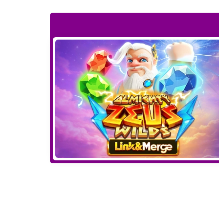
VORIGE