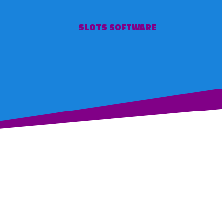
SLOTS SOFTWARE