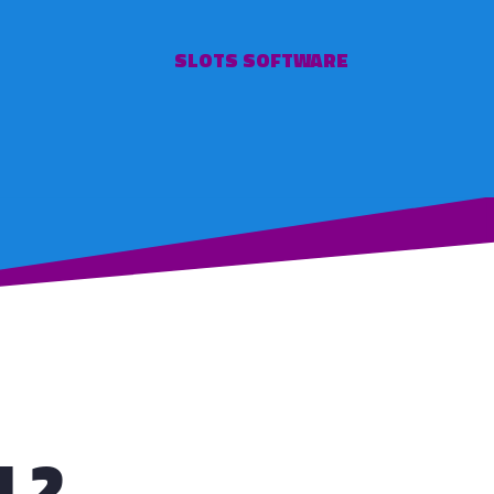
SLOTS SOFTWARE
 2