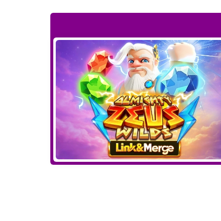
VORIGE