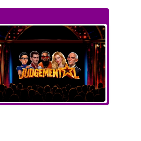
VOLGENDE