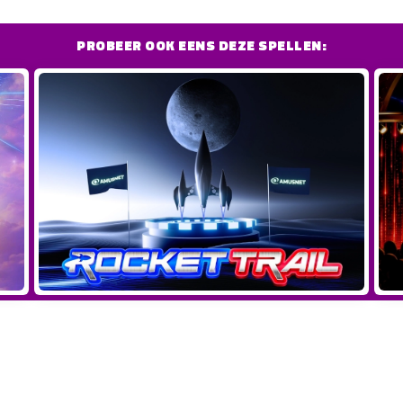
PROBEER OOK EENS DEZE SPELLEN: