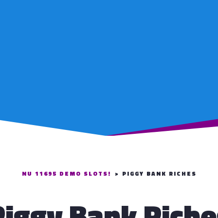
NU 11695 DEMO SLOTS!
>
PIGGY BANK RICHES
Piggy Bank Riche