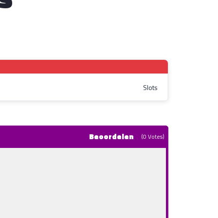
Slots
Beoordelen
(
0
Votes)