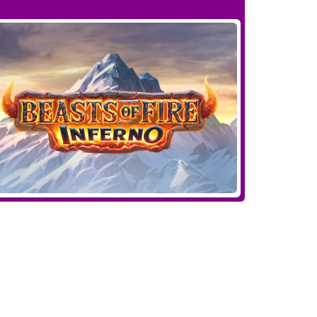
VOLGENDE
Power Storm