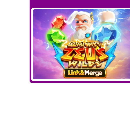
VORIGE
Jewel Rush