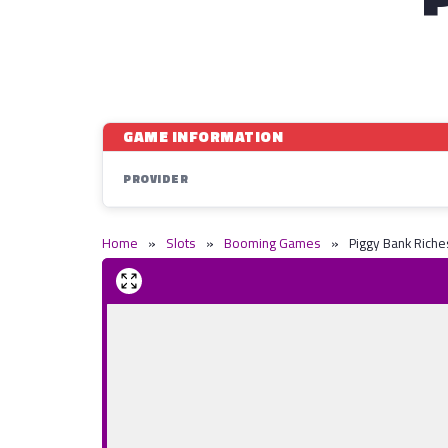
GAME INFORMATION
PROVIDER
Home
»
Slots
»
Booming Games
»
Piggy Bank Riche