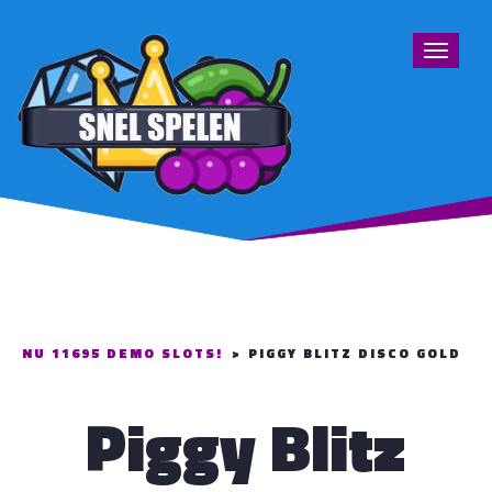
Toggle
navigat
NU 11695 DEMO SLOTS!
>
PIGGY BLITZ DISCO GOLD
Piggy Blitz