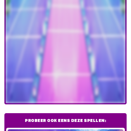
PROBEER OOK EENS DEZE SPELLEN: