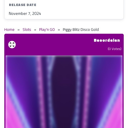
RELEASE DATE
November 7, 2024
Home
»
Slots
»
Play'n GO
»
Piggy Blitz Disco Gold
Beoordelen
(
0
Votes)