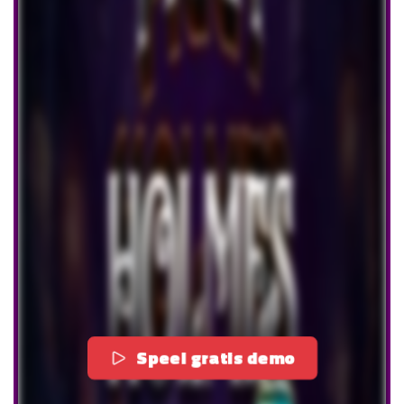
Speel gratis demo