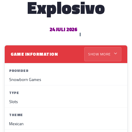
Explosivo
24 JULI 2026
GAME INFORMATION
SHOW MORE
PROVIDER
Snowborn Games
TYPE
Slots
THEME
Mexican