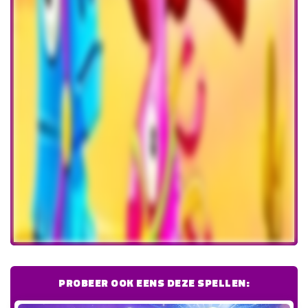
PROBEER OOK EENS DEZE SPELLEN: