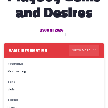
and Desires
29 JUNI 2026
GAME INFORMATION
SHOW MORE
PROVIDER
Microgaming
TYPE
Slots
THEME
Diamond