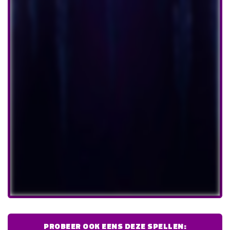
PROBEER OOK EENS DEZE SPELLEN: