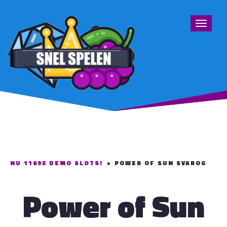
Toggle
navigat
NU 11695 DEMO SLOTS!
>
POWER OF SUN SVAROG
Power of Sun