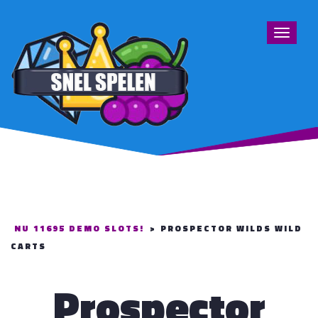
Toggle
navigat
NU 11695 DEMO SLOTS!
>
PROSPECTOR WILDS WILD
CARTS
Prospector