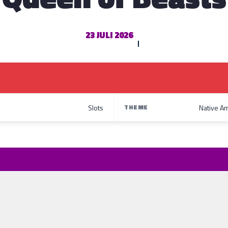
23 JULI 2026
Slots
Native A
THEME