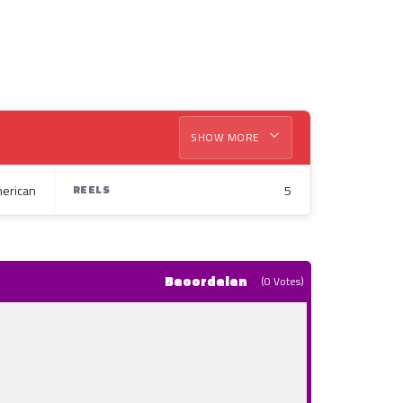
SHOW MORE
merican
5
REELS
Beoordelen
(
0
Votes)