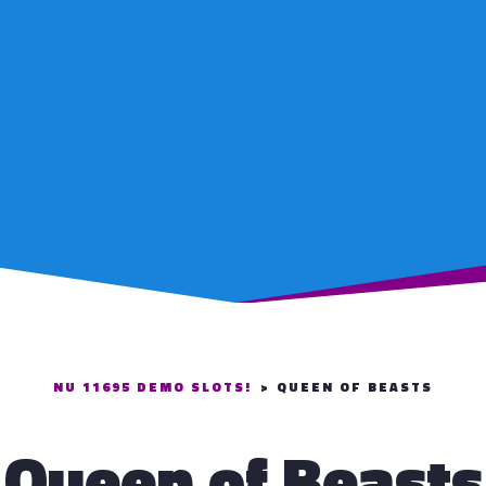
NU 11695 DEMO SLOTS!
>
QUEEN OF BEASTS
Queen of Beasts