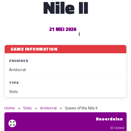
Nile II
21 MEI 2026
GAME INFORMATION
PROVIDER
Aristocrat
TYPE
Slots
Home
»
Slots
»
Aristocrat
»
Queen of the Nile II
Beoordelen
(
0
Votes)