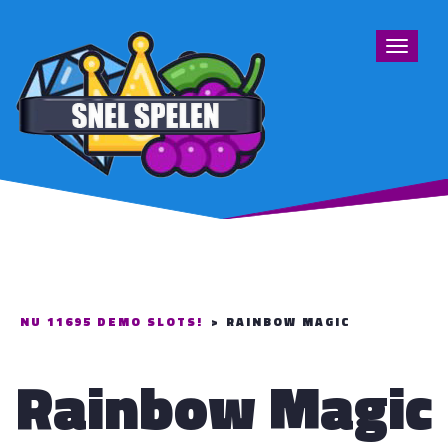
Toggle
navigat
NU 11695 DEMO SLOTS!
>
RAINBOW MAGIC
Rainbow Magic