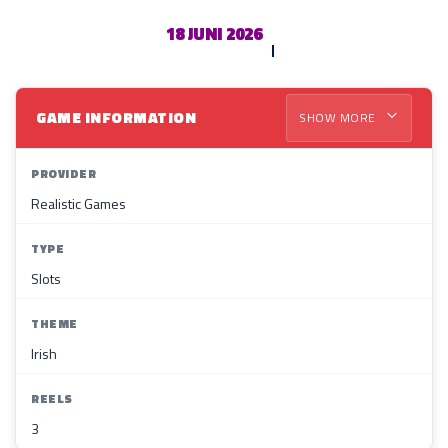
18 JUNI 2026
GAME INFORMATION
SHOW MORE
PROVIDER
Realistic Games
TYPE
Slots
THEME
Irish
REELS
3