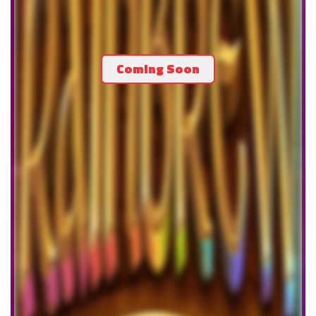
Coming Soon