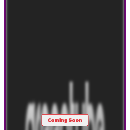
Coming Soon