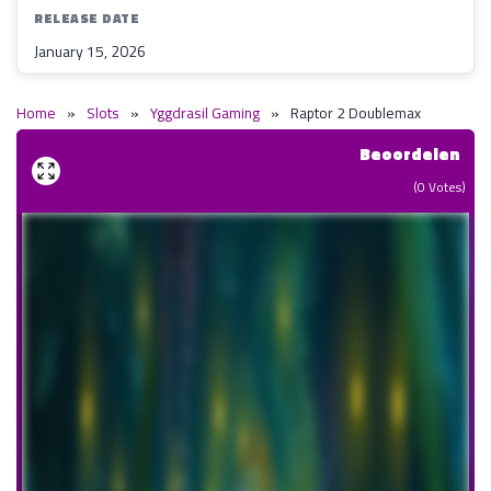
RELEASE DATE
January 15, 2026
Home
»
Slots
»
Yggdrasil Gaming
»
Raptor 2 Doublemax
Beoordelen
(
0
Votes)