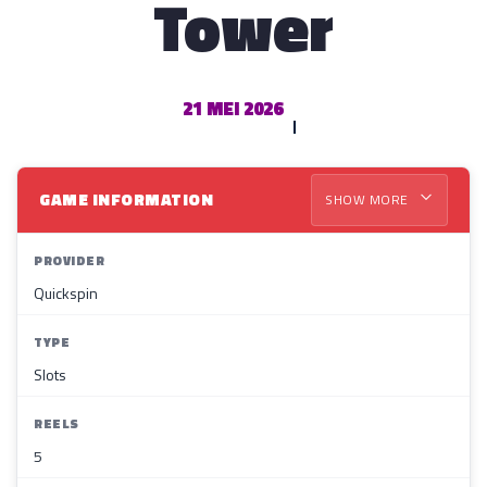
Tower
21 MEI 2026
GAME INFORMATION
SHOW MORE
PROVIDER
Quickspin
TYPE
Slots
REELS
5