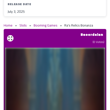
RELEASE DATE
July 3, 2025
Home
»
Slots
»
Booming Games
»
Ra's Relics Bonanza
Beoordelen
(
0
Votes)