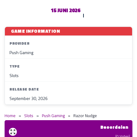
15 JUNI 2026
GAME INFORMATION
PROVIDER
Push Gaming
TYPE
Slots
RELEASE DATE
September 30, 2026
Home
»
Slots
»
Push Gaming
»
Razor Nudge
Beoordelen
(
0
Votes)