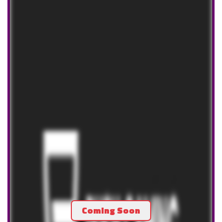
Coming Soon