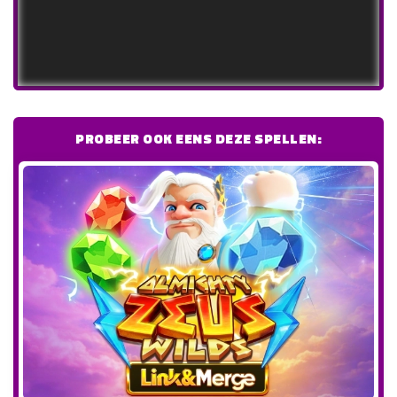
PROBEER OOK EENS DEZE SPELLEN: