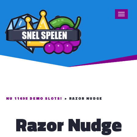
Toggle
navigat
NU 11695 DEMO SLOTS!
>
RAZOR NUDGE
Razor Nudge