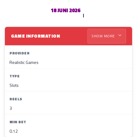
18 JUNI 2026
GAME INFORMATION
SHOW MORE
PROVIDER
Realistic Games
TYPE
Slots
REELS
3
MIN BET
0.12