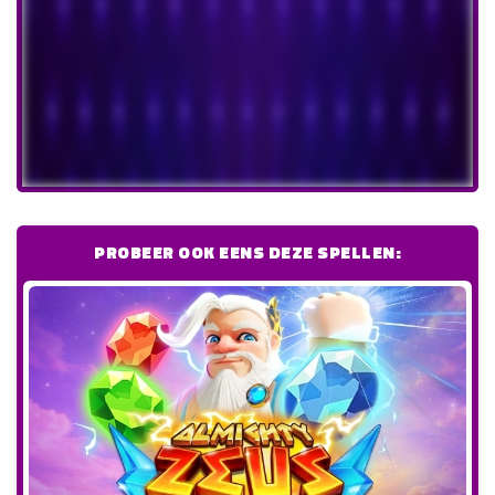
PROBEER OOK EENS DEZE SPELLEN: