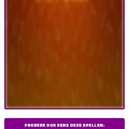
PROBEER OOK EENS DEZE SPELLEN: