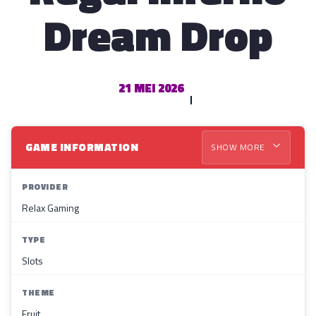
Dream Drop
21 MEI 2026
GAME INFORMATION
SHOW MORE
PROVIDER
Relax Gaming
TYPE
Slots
THEME
Fruit