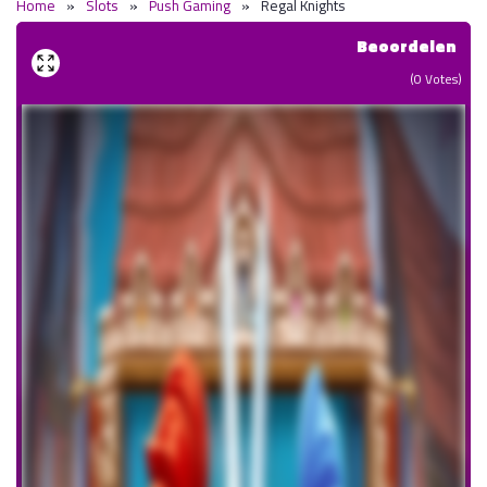
Home
»
Slots
»
Push Gaming
»
Regal Knights
Beoordelen
(
0
Votes)