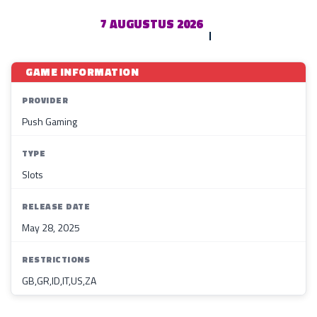
7 AUGUSTUS 2026
GAME INFORMATION
PROVIDER
Push Gaming
TYPE
Slots
RELEASE DATE
May 28, 2025
RESTRICTIONS
GB,GR,ID,IT,US,ZA