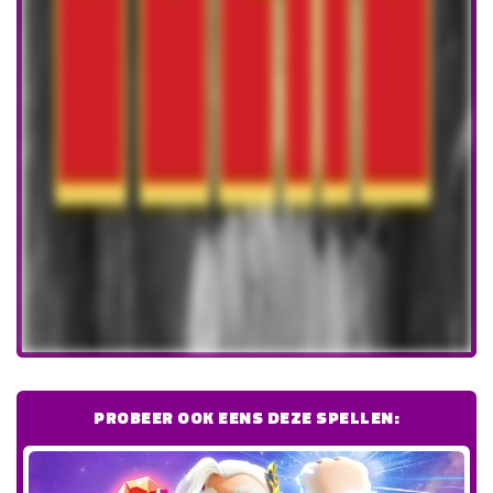
PROBEER OOK EENS DEZE SPELLEN: