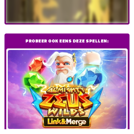
PROBEER OOK EENS DEZE SPELLEN: