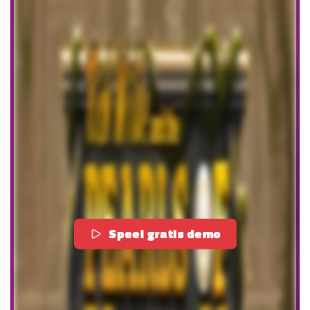
Speel gratis demo