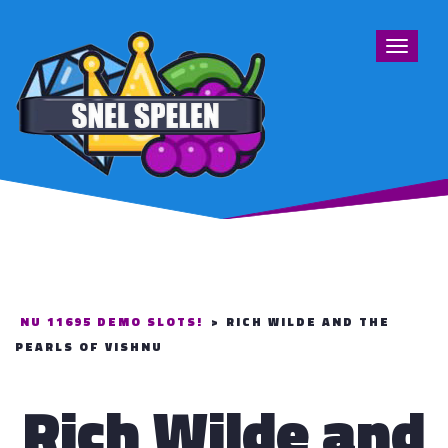
Toggle
navigat
NU 11695 DEMO SLOTS!
>
RICH WILDE AND THE
PEARLS OF VISHNU
Rich Wilde and